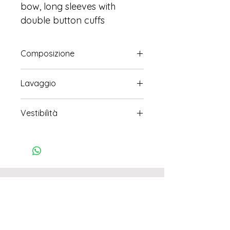
bow, long sleeves with
double button cuffs
Composizione
100% seta
Lavaggio
Consigliato lavaggio professionale
Vestibilità
Taglia Unica : dalla tg 40 alla tg 46
Don't miss our updates
on new arrivals and